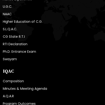
U.G.C.
NAAC
Higher Education of C.G.
S.L.Q.A.C.
CG State R.T.I
RTI Declaration
Ph.D. Entrance Exam
Swayam
IQAC
Composition
Minutes & Meeting Agenda
A.Q.A.R
Program Outcomes